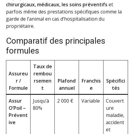
chirurgicaux, médicaux, les soins préventifs
et
parfois même des prestations spécifiques comme la
garde de l’animal en cas d’hospitalisation du
propriétaire.
Comparatif des principales
formules
Taux de
Assureu
rembou
r /
rsemen
Plafond
Franchis
Spécifici
Formule
t
annuel
e
tés
Assur
Jusqu’à
2 000 €
Variable
Couvert
O’Poil –
80%
ure
Prévent
maladie,
ive
accident
et