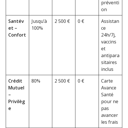
préventi
on
Santév
Jusqu’à
2 500 €
0 €
Assistan
et –
100%
ce
Confort
24h/7j,
vaccins
et
antipara
sitaires
inclus
Crédit
80%
2 500 €
0 €
Carte
Mutuel
Avance
–
Santé
Privilèg
pour ne
e
pas
avancer
les frais