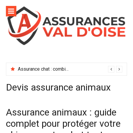
Aller
au
contenu
Assurance chat : combien coûte vraiment une bonne mutuelle ?
Devis assurance animaux
Assurance animaux : guide
complet pour protéger votre