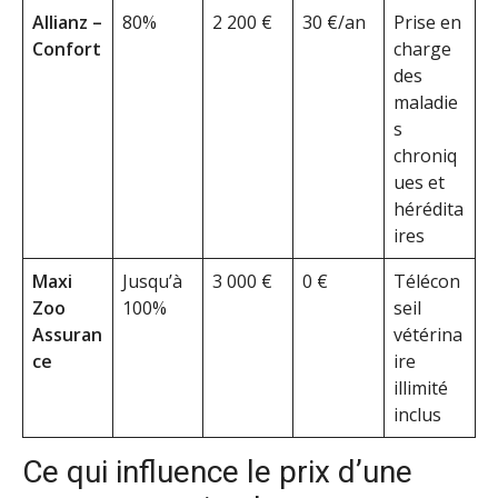
Allianz –
80%
2 200 €
30 €/an
Prise en
Confort
charge
des
maladie
s
chroniq
ues et
hérédita
ires
Maxi
Jusqu’à
3 000 €
0 €
Télécon
Zoo
100%
seil
Assuran
vétérina
ce
ire
illimité
inclus
Ce qui influence le prix d’une