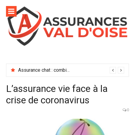
Aller
au
contenu
Assurance chat : combien coûte vraiment une bonne mutuelle ?
L’assurance vie face à la
crise de coronavirus
0