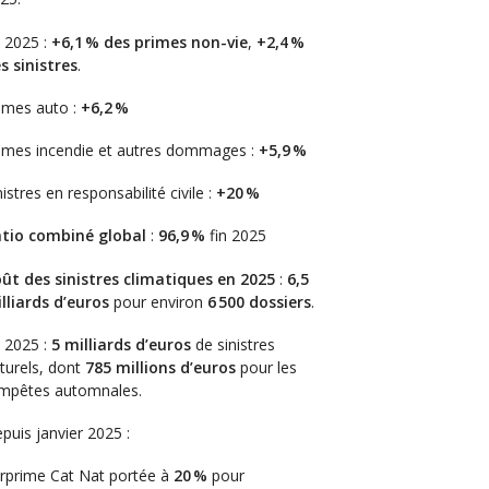
 2025 :
+6,1 % des primes non-vie
,
+2,4 %
s sinistres
.
imes auto :
+6,2 %
imes incendie et autres dommages :
+5,9 %
nistres en responsabilité civile :
+20 %
tio combiné global
:
96,9 %
fin 2025
ût des sinistres climatiques en 2025
:
6,5
lliards d’euros
pour environ
6 500 dossiers
.
 2025 :
5 milliards d’euros
de sinistres
turels, dont
785 millions d’euros
pour les
mpêtes automnales.
puis janvier 2025 :
rprime Cat Nat portée à
20 %
pour