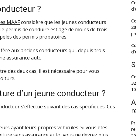
Co
onducteur ?
d’
Co
ces MAAF
considère que les jeunes conducteurs
20
e permis de conduire est âgé de moins de trois
pr
ppelés des permis probatoires.
Co
réfère aux anciens conducteurs qui, depuis trois
d’
une assurance auto.
S
tre des deux cas, il est nécessaire pour vous
Co
oiture.
32
10
ture d’un jeune conducteur ?
A
ducteur s’effectue suivant des cas spécifiques. Ces
r
Pr
eurs ayant leurs propres véhicules. Si vous êtes
re
iture sans assurance auto, vous ne devrez plus
20