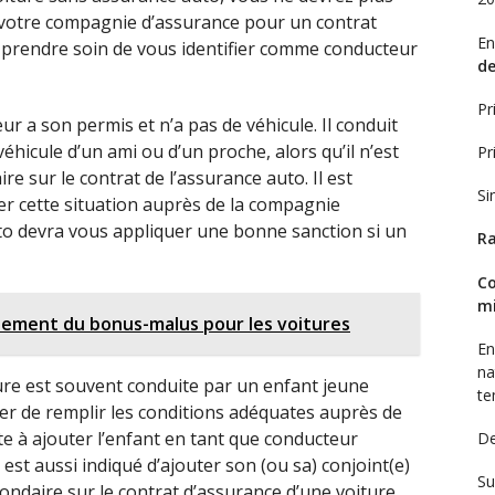
 votre compagnie d’assurance pour un contrat
En
ait prendre soin de vous identifier comme conducteur
de
Pr
r a son permis et n’a pas de véhicule. Il conduit
hicule d’un ami ou d’un proche, alors qu’il n’est
Pr
 sur le contrat de l’assurance auto. Il est
Si
ser cette situation auprès de la compagnie
to devra vous appliquer une bonne sanction si un
Ra
Co
mi
ement du bonus-malus pour les voitures
En
na
iture est souvent conduite par un enfant jeune
te
r de remplir les conditions adéquates auprès de
e à ajouter l’enfant en tant que conducteur
De
 est aussi indiqué d’ajouter son (ou sa) conjoint(e)
Su
ndaire sur le contrat d’assurance d’une voiture