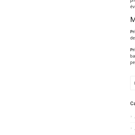
pr
év
M
Pr
d
Pr
ba
pe
R
P
:
C