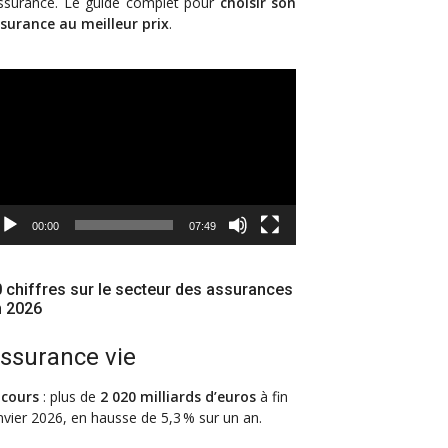
assurance. Le guide complet pour
choisir son
surance au meilleur prix
.
cteur
déo
00:00
07:49
 chiffres sur le secteur des assurances
n 2026
ssurance vie
cours
: plus de
2 020 milliards d’euros
à fin
nvier 2026, en hausse de 5,3 % sur un an.