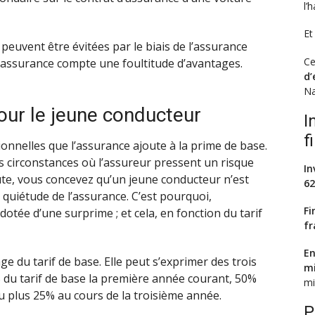
l’
Et
peuvent être évitées par le biais de l’assurance
Ce
e assurance compte une foultitude d’avantages.
d’
Na
our le jeune conducteur
I
f
onnelles que l’assurance ajoute à la prime de base.
es circonstances où l’assureur pressent un risque
In
te, vous concevez qu’un jeune conducteur n’est
62
quiétude de l’assurance. C’est pourquoi,
Fi
otée d’une surprime ; et cela, en fonction du tarif
fr
En
 du tarif de base. Elle peut s’exprimer des trois
mi
du tarif de base la première année courant, 50%
mi
 plus 25% au cours de la troisième année.
P