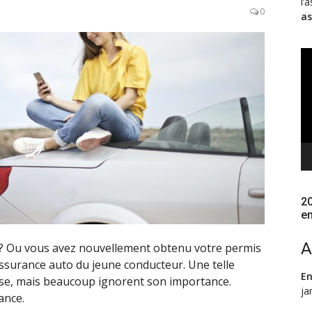
l’
0
as
Le
vi
20
e
A
t ? Ou vous avez nouvellement obtenu votre permis
’assurance auto du jeune conducteur. Une telle
En
use, mais beaucoup ignorent son importance.
ja
rance.