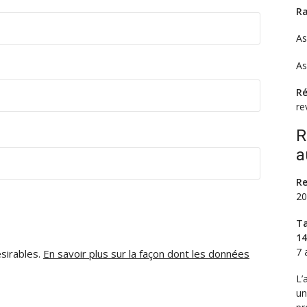
Ra
As
As
Ré
re
R
a
Re
20
Ta
14
7 
ésirables.
En savoir plus sur la façon dont les données
L’
un