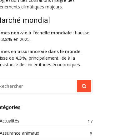
ogression des cotisations malgré des
énements climatiques majeurs.
arché mondial
imes non-vie à l’échelle mondiale
: hausse
e
3,8 %
en 2025.
imes en assurance vie dans le monde
:
isse de
4,3 %
, principalement liée à la
rsistance des incertitudes économiques.
ECHERCHER
OUR
atégories
Actualités
17
Assurance animaux
5