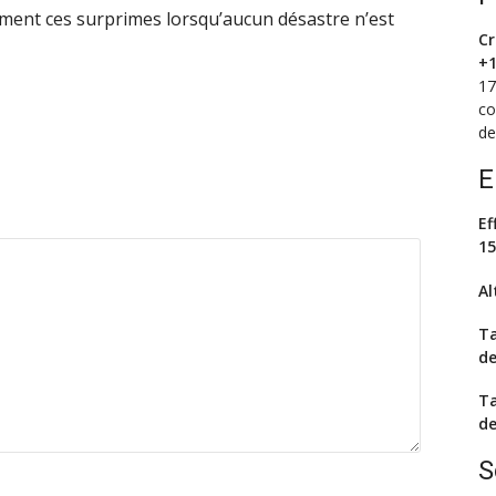
iment ces surprimes lorsqu’aucun désastre n’est
Cr
+1
17
co
de
E
Ef
15
Al
Ta
de
Ta
de
S