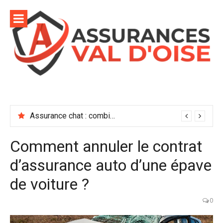
Aller
au
contenu
Assurance chat : combien coûte vraiment une bonne mutuelle ?
Comment annuler le contrat
d’assurance auto d’une épave
de voiture ?
0